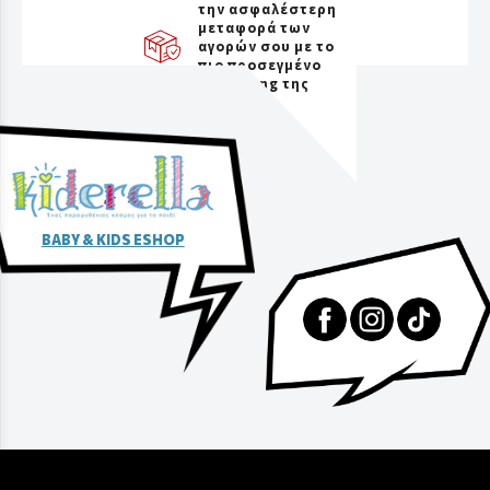
την ασφαλέστερη
μεταφορά των
αγορών σου με το
πιο προσεγμένο
packaging της
αγοράς
BABY & KIDS ESHOP