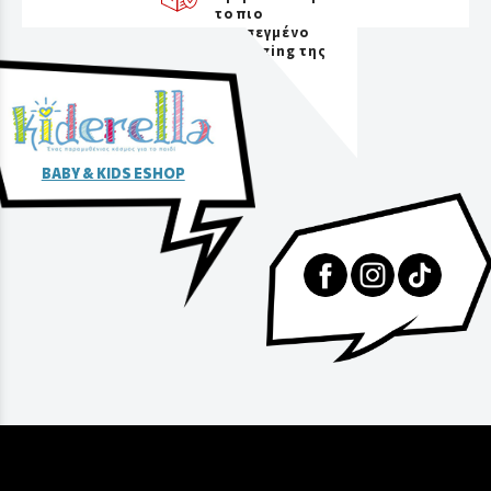
το πιο
προσεγμένο
packaging της
αγοράς
BABY & KIDS ESHOP