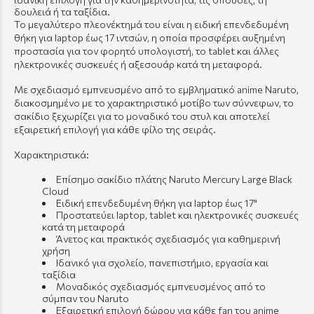
δουλειά ή τα ταξίδια.
Το μεγαλύτερο πλεονέκτημά του είναι η ειδική επενδεδυμένη
θήκη για laptop έως 17 ιντσών, η οποία προσφέρει αυξημένη
προστασία για τον φορητό υπολογιστή, το tablet και άλλες
ηλεκτρονικές συσκευές ή αξεσουάρ κατά τη μεταφορά.
Με σχεδιασμό εμπνευσμένο από το εμβληματικό anime Naruto,
διακοσμημένο με το χαρακτηριστικό μοτίβο των σύννεφων, το
σακίδιο ξεχωρίζει για το μοναδικό του στυλ και αποτελεί
εξαιρετική επιλογή για κάθε φίλο της σειράς.
Χαρακτηριστικά:
Επίσημο σακίδιο πλάτης Naruto Mercury Large Black
Cloud
Ειδική επενδεδυμένη θήκη για laptop έως 17"
Προστατεύει laptop, tablet και ηλεκτρονικές συσκευές
κατά τη μεταφορά
Άνετος και πρακτικός σχεδιασμός για καθημερινή
χρήση
Ιδανικό για σχολείο, πανεπιστήμιο, εργασία και
ταξίδια
Μοναδικός σχεδιασμός εμπνευσμένος από το
σύμπαν του Naruto
Εξαιρετική επιλογή δώρου για κάθε fan του anime