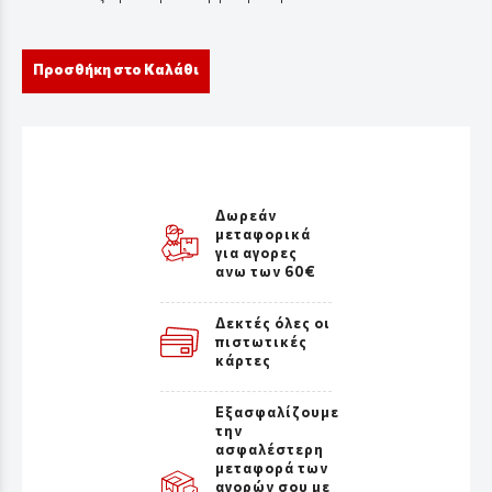
Προσθήκη στο Καλάθι
Δωρεάν
μεταφορικά
για αγορες
ανω των 60€
Δεκτές όλες οι
πιστωτικές
κάρτες
Εξασφαλίζουμε
την
ασφαλέστερη
μεταφορά των
αγορών σου με