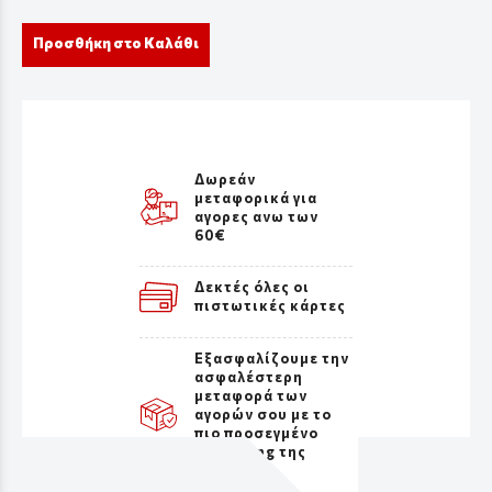
Προσθήκη στο Καλάθι
Δωρεάν
μεταφορικά για
αγορες ανω των
60€
Δεκτές όλες οι
πιστωτικές κάρτες
Εξασφαλίζουμε την
ασφαλέστερη
μεταφορά των
αγορών σου με το
πιο προσεγμένο
packaging της
αγοράς