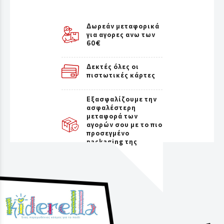
Δωρεάν μεταφορικά
για αγορες ανω των
60€
Δεκτές όλες οι
πιστωτικές κάρτες
Εξασφαλίζουμε την
ασφαλέστερη
μεταφορά των
αγορών σου με το πιο
προσεγμένο
packaging της
αγοράς