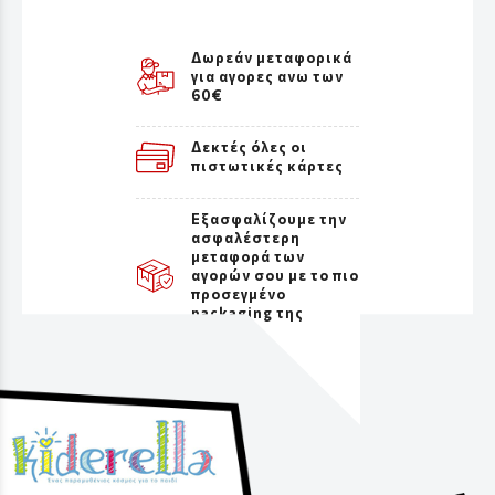
Δωρεάν μεταφορικά
για αγορες ανω των
60€
Δεκτές όλες οι
πιστωτικές κάρτες
Εξασφαλίζουμε την
ασφαλέστερη
μεταφορά των
αγορών σου με το πιο
προσεγμένο
packaging της
αγοράς