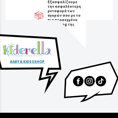
Εξασφαλίζουμε
την ασφαλέστερη
μεταφορά των
αγορών σου με το
πιο προσεγμένο
packaging της
αγοράς
BABY & KIDS ESHOP