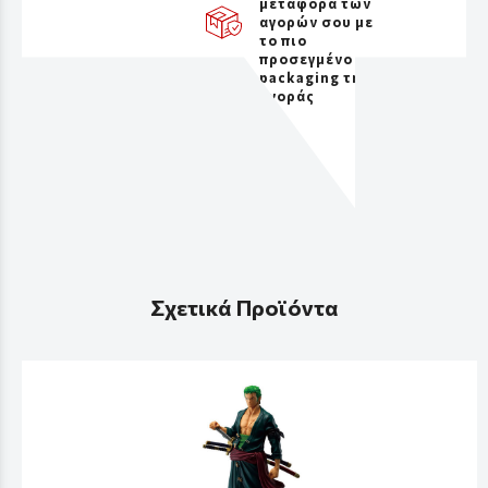
μεταφορά των
αγορών σου με
το πιο
προσεγμένο
packaging της
αγοράς
Σχετικά Προϊόντα