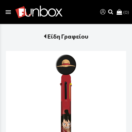
menu
(0)
search
Είδη Γραφείου