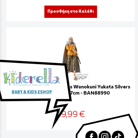
Προσθήκη στο Καλάθι
One Piece Grandline Series Wanokuni Yukata Silvers
BABY & KIDS ESHOP
Rayleigh Figure 17cm - BAN88990
39,99 €