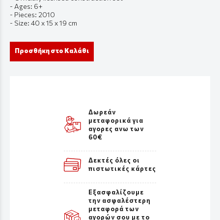
- Ages: 6+
- Pieces: 2010
- Size: 40 x 15 x 19 cm
Προσθήκη στο Καλάθι
Δωρεάν
μεταφορικά για
αγορες ανω των
60€
Δεκτές όλες οι
πιστωτικές κάρτες
Εξασφαλίζουμε
την ασφαλέστερη
μεταφορά των
αγορών σου με το