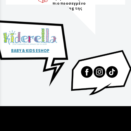
πιο προσεγμένο
packaging της
αγοράς
BABY & KIDS ESHOP