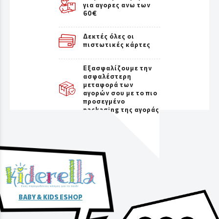
για αγορες ανω των
60€
Δεκτές όλες οι
πιστωτικές κάρτες
Εξασφαλίζουμε την
ασφαλέστερη
μεταφορά των
αγορών σου με το πιο
προσεγμένο
packaging της αγοράς
BABY & KIDS ESHOP