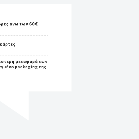
ορες ανω των 60€
 κάρτες
έστερη μεταφορά των
εγμένο packaging της