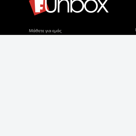
Μάθετε για εμάς
Αποστολές & Επιστροφές
Παραγγελίας & Πληρωμής
Όροι Χρήσης & Ασφάλεια
Ρυθμίσεις Cookies
Δεχόμαστε όλες τις πιστωτικές κάρτες:
Παρέλαβε τη παραγγελία σου με