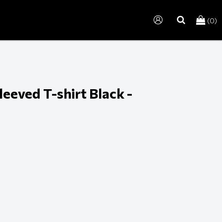
(0)
search
eeved T-shirt Black -