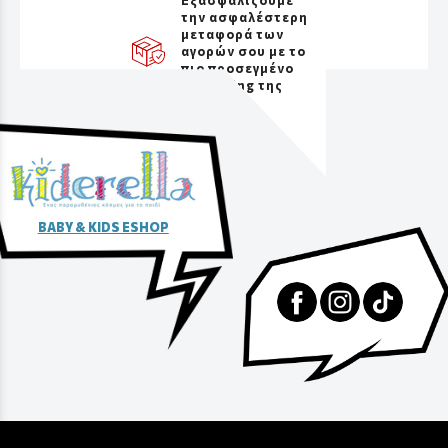
την ασφαλέστερη
μεταφορά των
αγορών σου με το
πιο προσεγμένο
packaging της
αγοράς
BABY & KIDS ESHOP