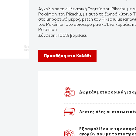
Αγκάλιασε την Ηλεκτρική Γοητεία του Pikachu με α
Pokémon, τον Pikachu, με αυτό το ζωηρό κίτρινο T
στο μπροστινό μέρος, patch του Pikachu με ιαπω
του
Pokémon
στο αριστερό μανίκι. Ένα κομμάτι π
Pokémon
Σύνθεση: 100% βαμβάκι.
Προσθήκη στο Καλάθι
Δωρεάν μεταφορικά για α
Δεκτές όλες οι πιστωτικέ
Εξασφαλίζουμε την ασφα
αγορών σου με το πιο προ