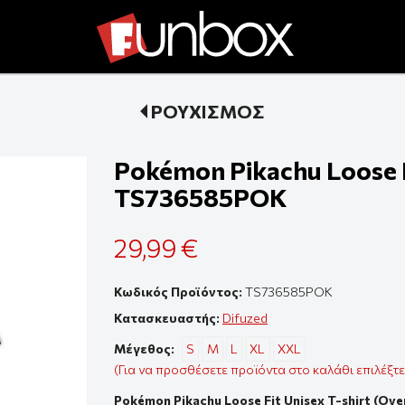
ΡΟΥΧΙΣΜΟΣ
Pokémon Pikachu Loose Fi
TS736585POK
29,99 €
Κωδικός Προϊόντος:
TS736585POK
Κατασκευαστής:
Difuzed
Μέγεθος:
S
M
L
XL
XXL
(Για να προσθέσετε προϊόντα στο καλάθι επιλέξτ
Pokémon Pikachu Loose Fit Unisex T-shirt (Ov