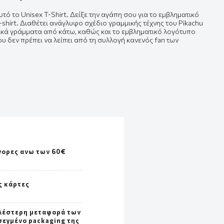
υτό το Unisex T-Shirt. Δείξε την αγάπη σου για το εμβληματικό
-shirt. Διαθέτει ανάγλυφο σχέδιο γραμμικής τέχνης του Pikachu
νικά γράμματα από κάτω, καθώς και το εμβληματικό λογότυπο
ου δεν πρέπει να λείπει από τη συλλογή κανενός fan των
γορες ανω των 60€
ς κάρτες
λέστερη μεταφορά των
σεγμένο packaging της