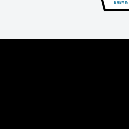
BABY &