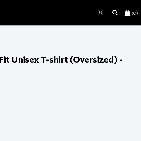
(0)
search
t Unisex T-shirt (Oversized) -