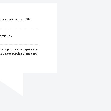
ορες ανω των 60€
 κάρτες
έστερη μεταφορά των
εγμένο packaging της