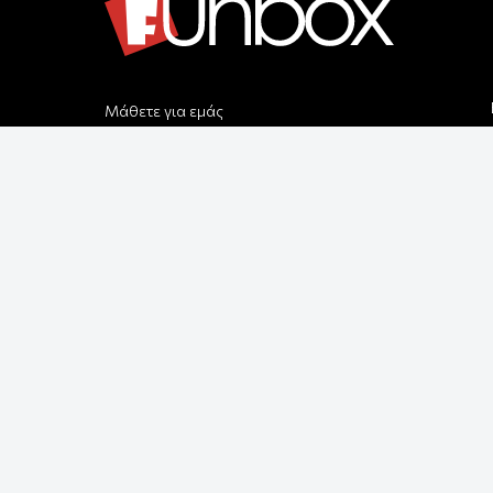
Μάθετε για εμάς
Αποστολές & Επιστροφές
Παραγγελίας & Πληρωμής
Όροι Χρήσης & Ασφάλεια
Ρυθμίσεις Cookies
Δεχόμαστε όλες τις πιστωτικές κάρτες:
Παρέλαβε τη παραγγελία σου με