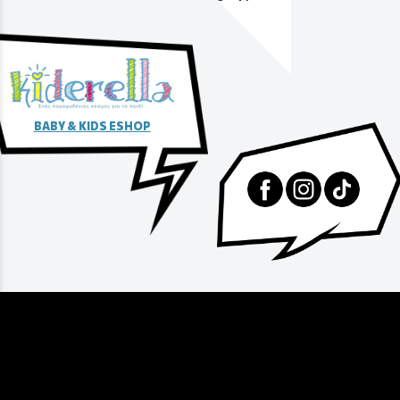
αγοράς
BABY & KIDS ESHOP