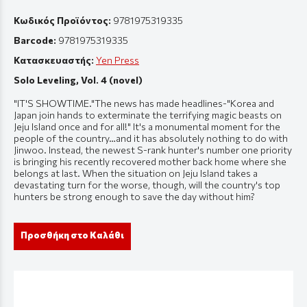
Κωδικός Προϊόντος:
9781975319335
Barcode:
9781975319335
Κατασκευαστής:
Yen Press
Solo Leveling, Vol. 4 (novel)
"IT'S SHOWTIME."The news has made headlines-"Korea and
Japan join hands to exterminate the terrifying magic beasts on
Jeju Island once and for all!" It's a monumental moment for the
people of the country…and it has absolutely nothing to do with
Jinwoo. Instead, the newest S-rank hunter's number one priority
is bringing his recently recovered mother back home where she
belongs at last. When the situation on Jeju Island takes a
devastating turn for the worse, though, will the country's top
hunters be strong enough to save the day without him?
Προσθήκη στο Καλάθι