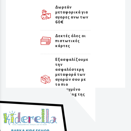
Δωρεάν
μεταφορικά για
αγορες ανω των
60€
Δεκτές όλες οι
πιστωτικές
κάρτες
Εξασφαλίζουμε
την
ασφαλέστερη
μεταφορά των
αγορών σου με
το πιο
προσεγμένο
packaging της
αγοράς