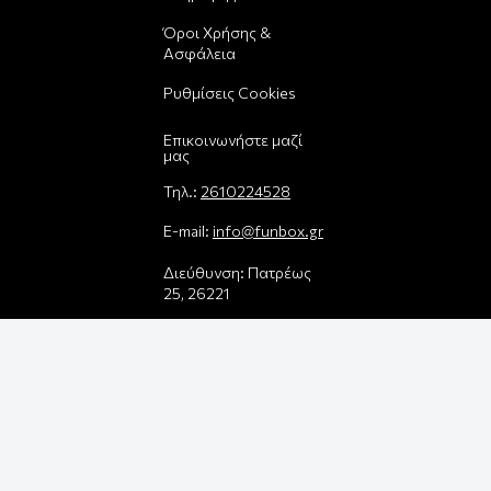
Όροι Χρήσης &
Ασφάλεια
Ρυθμίσεις Cookies
Επικοινωνήστε μαζί
μας
Τηλ.:
2610224528
E-mail:
info@funbox.gr
Διεύθυνση: Πατρέως
25, 26221
Βρείτε μας στον χάρτη
Δεχόμαστε όλες τις
πιστωτικές κάρτες:
Παρέλαβε τη
παραγγελία σου με