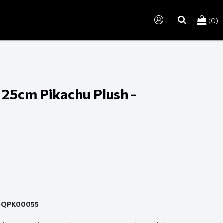
(0)
search
25cm Pikachu Plush -
- SQPK00055