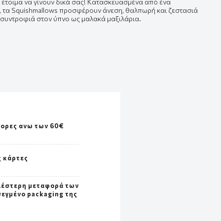
ι έτοιμα να γίνουν δικά σας! Κατασκευασμένα από ένα
w, τα Squishmallows προσφέρουν άνεση, θαλπωρή και ζεστασιά
ι συντροφιά στον ύπνο ως μαλακά μαξιλάρια.
γορες ανω των 60€
ς κάρτες
λέστερη μεταφορά των
σεγμένο packaging της