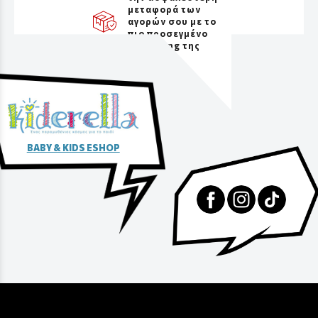
μεταφορά των
αγορών σου με το
πιο προσεγμένο
packaging της
αγοράς
BABY & KIDS ESHOP