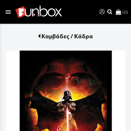
menu
(0)
search
Καμβάδες / Κάδρα