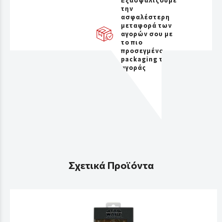
την
ασφαλέστερη
μεταφορά των
αγορών σου με
το πιο
προσεγμένο
packaging της
αγοράς
Σχετικά Προϊόντα