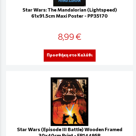
Star Wars: The Mandalorian (Lightspeed)
61x91.5cm Maxi Poster - PP35170
8,99 €
Προσθήκη στο Καλάθι
Star Wars (Episode III Battle) Wooden Framed
30x40cm Print - FP14495P