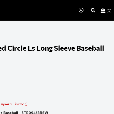
(0)
search
d Circle Ls Long Sleeve Baseball
ε πρώτα μέγεθος)
eve Baseball - STR09453BSW