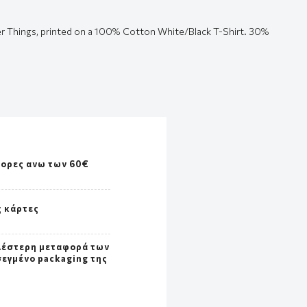
ger Things, printed on a 100% Cotton White/Black T-Shirt. 30%
γορες ανω των 60€
ς κάρτες
λέστερη μεταφορά των
σεγμένο packaging της