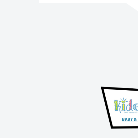
BABY &