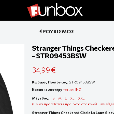
ΡΟΥΧΙΣΜΟΣ
Stranger Things Checkere
- STR09453BSW
34,99 €
Κωδικός Προϊόντος:
STR09453BSW
Κατασκευαστής:
Heroes INC
Μέγεθος:
S
M
L
XL
XXL
(Για να προσθέσετε προϊόντα στο καλάθι επιλέξτ
Stranger Things Checkered Circle Ls Long Sle