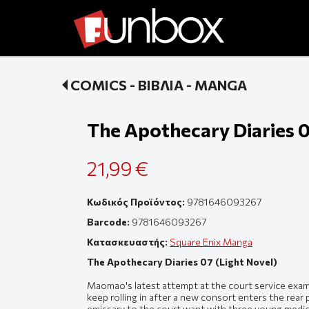
COMICS - ΒΙΒΛΙΑ - MANGA
The Apothecary Diaries 0
21,99 €
Κωδικός Προϊόντος:
9781646093267
Barcode:
9781646093267
Κατασκευαστής:
Square Enix Manga
The Apothecary Diaries 07 (Light Novel)
Maomao's latest attempt at the court service exam 
keep rolling in after a new consort enters the rea
emissary to the court want with three young medica