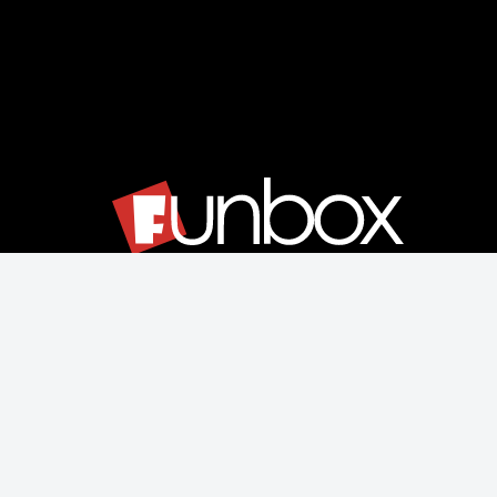
Μάθετε για εμάς
Αποστολές & Επιστροφές
Παραγγελίας & Πληρωμής
Όροι Χρήσης & Ασφάλεια
Ρυθμίσεις Cookies