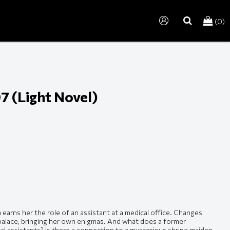
(0)
search
7 (Light Novel)
earns her the role of an assistant at a medical office. Changes
r palace, bringing her own enigmas. And what does a former
l assistants? Is there a connection to a mysterious shrine maiden