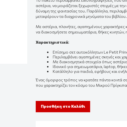
Το πακέτο περιλαμβάνει εικονογραφήσεις που α
αστέρια, να μοιράζεται ξεχωριστές στιγμές με την
δύναμη της φαντασίας του. Παράλληλα, περιλαμ
μεταφέρουν τα διαχρονικά μηνύματα του βιβλίου.
Με αστέρια, πλανήτες, αγαπημένους χαρακτήρες κ
να διακοσμήσετε σημειωματάρια, θήκες κινητών,
Χαρακτηριστικά:
Επίσημο σετ αυτοκόλλητων Le Petit Prin
Περιλαμβάνει αγαπημένες σκηνές και χα
Με διακοσμητικά στοιχεία όπως αστέρι
Ιδανικό για σημειωματάρια, laptop, θήκε
Κατάλληλο για παιδιά, εφήβους και ενήλ
Ένας όμορφος τρόπος να κρατάτε πάντα κοντά σας
που χαρακτηρίζει τον κόσμο του Μικρού Πρίγκιπα
Προσθήκη στο Καλάθι