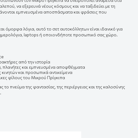
ποτυπώνουν τον Μικρό Πρίγκιπα να ονειροπολεί ανάμεσα στα
 αλεπού, να εξερευνά νέους κόσμους και να ταξιδεύει με τη
βάνονται εμπνευσμένα αποσπάσματα και φράσεις που
αι όμορφα λόγια, αυτό το σετ αυτοκόλλητων είναι ιδανικό για
 ημερολόγια, laptops ή οποιονδήποτε προσωπικό σας χώρο.
ce
ρακτήρες από την ιστορία
α, πλανήτες και εμπνευσμένα αποφθέγματα
ς κινητών και προσωπικά αντικείμενα
ικες φίλους του Μικρού Πρίγκιπα
 το πνεύμα της φαντασίας, της περιέργειας και της καλοσύνης
.