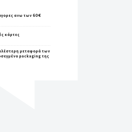
αγορες ανω των 60€
ές κάρτες
αλέστερη μεταφορά των
οσεγμένο packaging της