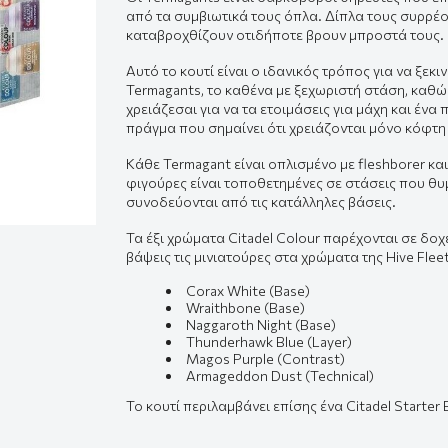
από τα συμβιωτικά τους όπλα. Δίπλα τους συρρέο
καταβροχθίζουν οτιδήποτε βρουν μπροστά τους.
Αυτό το κουτί είναι ο ιδανικός τρόπος για να ξεκ
Termagants, το καθένα με ξεχωριστή στάση, καθώς
χρειάζεσαι για να τα ετοιμάσεις για μάχη και ένα π
πράγμα που σημαίνει ότι χρειάζονται μόνο κόφτη
Κάθε Termagant είναι οπλισμένο με fleshborer και
φιγούρες είναι τοποθετημένες σε στάσεις που θυ
συνοδεύονται από τις κατάλληλες βάσεις.
Τα έξι χρώματα Citadel Colour παρέχονται σε δοχ
βάψεις τις μινιατούρες στα χρώματα της Hive Fleet
Corax White (Base)
Wraithbone (Base)
Naggaroth Night (Base)
Thunderhawk Blue (Layer)
Magos Purple (Contrast)
Armageddon Dust (Technical)
Το κουτί περιλαμβάνει επίσης ένα Citadel Starter