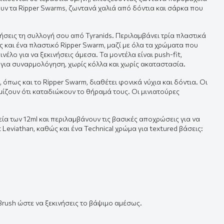
υν τα Ripper Swarms, ζωντανά χαλιά από δόντια και σάρκα που
ινήσεις τη συλλογή σου από Tyranids. Περιλαμβάνει τρία πλαστικά
 και ένα πλαστικό Ripper Swarm, μαζί με όλα τα χρώματα που
ινέλο για να ξεκινήσεις άμεσα. Τα μοντέλα είναι push-fit,
 για συναρμολόγηση, χωρίς κόλλα και χωρίς ακαταστασία.
, όπως και το Ripper Swarm, διαθέτει φονικά νύχια και δόντια. Οι
μίζουν ότι καταδιώκουν το θήραμά τους. Οι μινιατούρες
εία των 12ml και περιλαμβάνουν τις βασικές αποχρώσεις για να
 Leviathan, καθώς και ένα Technical χρώμα για textured βάσεις:
 Brush ώστε να ξεκινήσεις το βάψιμο αμέσως.