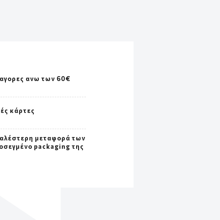
 αγορες ανω των 60€
κές κάρτες
αλέστερη μεταφορά των
ροσεγμένο packaging της