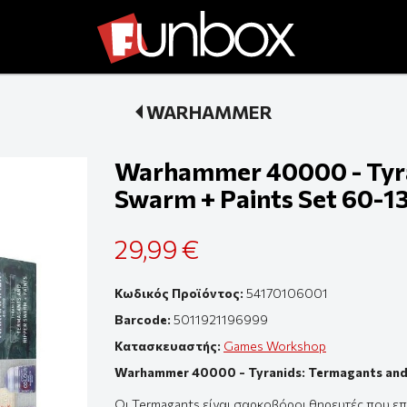
WARHAMMER
Warhammer 40000 - Tyra
Swarm + Paints Set 60-1
29,99 €
Κωδικός Προϊόντος:
54170106001
Barcode:
5011921196999
Κατασκευαστής:
Games Workshop
Warhammer 40000 - Tyranids: Termagants and 
Οι Termagants είναι σαρκοβόροι θηρευτές που επ