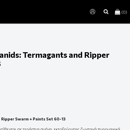
(0)
search
nids: Termagants and Ripper
3
Ripper Swarm + Paints Set 60-13
ιτίθενται σε τεράστια σμήνη, εκτοξεύοντας ζωντανά πυρομαχικά