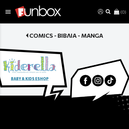
menu
(0)
search
COMICS - ΒΙΒΛΙΑ - MANGA
BABY & KIDS ESHOP