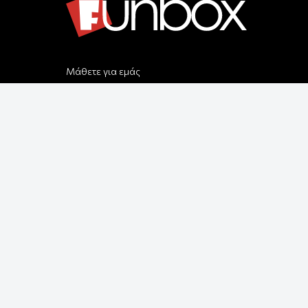
Μάθετε για εμάς
Αποστολές & Επιστροφές
Παραγγελίας & Πληρωμής
Όροι Χρήσης & Ασφάλεια
Ρυθμίσεις Cookies
Δεχόμαστε όλες τις πιστωτικές κάρτες:
Παρέλαβε τη παραγγελία σου με