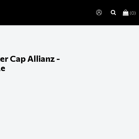
(0)
search
r Cap Allianz -
ze