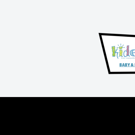
BABY &