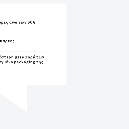
ορες ανω των 60€
 κάρτες
έστερη μεταφορά των
εγμένο packaging της