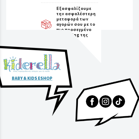
Εξασφαλίζουμε
την ασφαλέστερη
μεταφορά των
αγορών σου με το
πιο προσεγμένο
packaging της
αγοράς
BABY & KIDS ESHOP