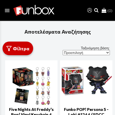
menu
(0)
search
Αποτελέσματα Αναζήτησης
Φίλτρα
Ταξινόμηση βάση:
Five Nights At Freddy's
Funko POP! Persona 5 -
Pop! Vinyl Keychain 4
Loki #1244 (SDCC