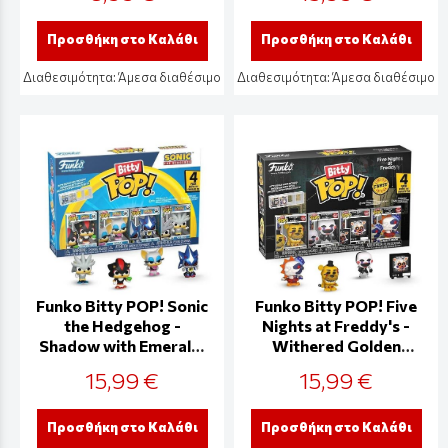
Προσθήκη στο Καλάθι
Προσθήκη στο Καλάθι
Διαθεσιμότητα:
Άμεσα διαθέσιμο
Διαθεσιμότητα:
Άμεσα διαθέσιμο
Funko Bitty POP! Sonic
Funko Bitty POP! Five
the Hedgehog -
Nights at Freddy's -
Shadow with Emerald,
Withered Golden
Rouge, Neo Metal
Freddy, Marionette,
15,99 €
15,99 €
Sonic & Chase Mystery
Lolbit & Chase 4-Pack
4-Pack Figures
Figures
Προσθήκη στο Καλάθι
Προσθήκη στο Καλάθι