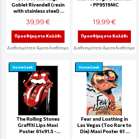
Goblet Rivendell (resin
- PP9519MC
with stainless steel) -
NEMN-B5876V2
39,99 €
19,99 €
Προσθήκη στο Καλάθι
Προσθήκη στο Καλάθι
Διαθεσιμότητα:
Άμεσα διαθέσιμο
Διαθεσιμότητα:
Άμεσα διαθέσιμο
HomeGeek
HomeGeek
The Rolling Stones
Fear and Loathing in
Graffiti Lips Maxi
Las Vegas (Too Rare to
Poster 61x91.5 -
Die) Maxi Poster 61 x
PP33084
91.5cm - PP0656