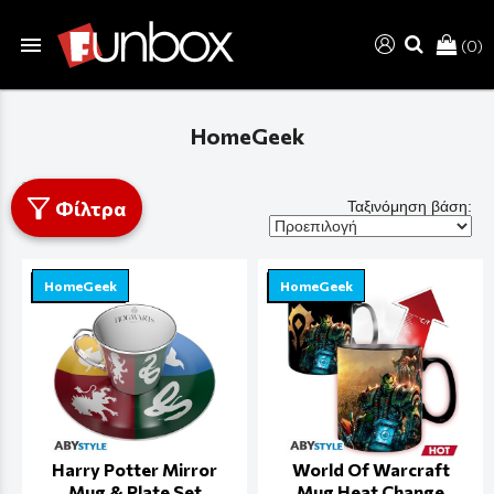
menu
(0)
search
HomeGeek
Φίλτρα
Ταξινόμηση βάση:
HomeGeek
HomeGeek
Harry Potter Mirror
World Of Warcraft
Mug & Plate Set
Mug Heat Change