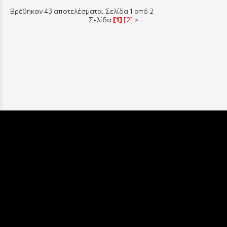
Βρέθηκαν 43 αποτελέσματα. Σελίδα 1 από 2
Σελίδα
[1]
[2]
>