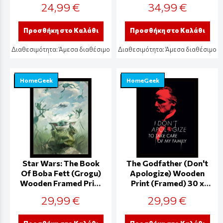
24,99 €
34,99 €
Προσθήκη στο Καλάθι
Προσθήκη στο Καλάθι
Διαθεσιμότητα:
Άμεσα διαθέσιμο
Διαθεσιμότητα:
Άμεσα διαθέσιμο
HomeGeek
HomeGeek
Star Wars: The Book
The Godfather (Don't
Of Boba Fett (Grogu)
Apologize) Wooden
Wooden Framed Print
Print (Framed) 30 x
(30x40) - FP13699P
40cm - FP13241P
29,99 €
29,99 €