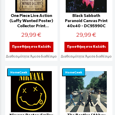
One Piece Live Action
Black Sabbath
(Luffy Wanted Poster)
Paranoid Canvas Print
Collector Print
40x40 - DC95990C
(Framed Plexi) 45 x
29,99 €
29,99 €
35cm - FP14030P-PL
Προσθήκη στο Καλάθι
Προσθήκη στο Καλάθι
Διαθεσιμότητα:
Άμεσα διαθέσιμο
Διαθεσιμότητα:
Άμεσα διαθέσιμο
HomeGeek
HomeGeek
Nirvana Poster: Smiley
The Beatles (Abbey