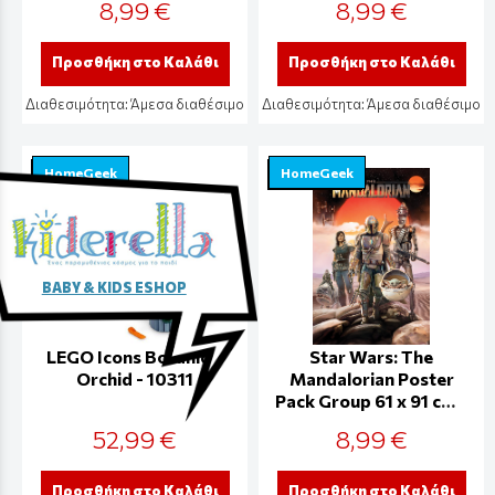
8,99 €
8,99 €
Προσθήκη στο Καλάθι
Προσθήκη στο Καλάθι
Διαθεσιμότητα:
Άμεσα διαθέσιμο
Διαθεσιμότητα:
Άμεσα διαθέσιμο
HomeGeek
HomeGeek
BABY & KIDS ESHOP
LEGO Icons Botanical
Star Wars: The
Orchid - 10311
Mandalorian Poster
Pack Group 61 x 91 cm -
PP34642
52,99 €
8,99 €
Προσθήκη στο Καλάθι
Προσθήκη στο Καλάθι