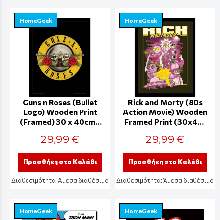
HomeGeek
HomeGeek
Guns n Roses (Bullet
Rick and Morty (80s
Logo) Wooden Print
Action Movie) Wooden
(Framed) 30 x 40cm -
Framed Print (30x40)
FP12474P
- FP12149P
29,99 €
29,99 €
Προσθήκη στο Καλάθι
Προσθήκη στο Καλάθι
Διαθεσιμότητα:
Άμεσα διαθέσιμο
Διαθεσιμότητα:
Άμεσα διαθέσιμο
HomeGeek
HomeGeek