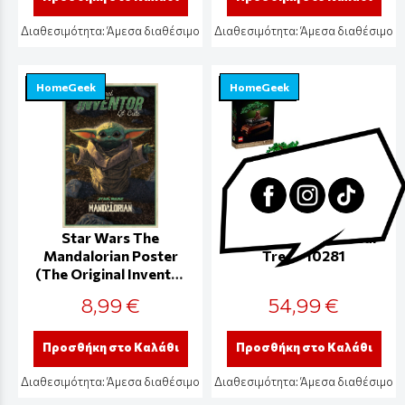
Διαθεσιμότητα:
Άμεσα διαθέσιμο
Διαθεσιμότητα:
Άμεσα διαθέσιμο
HomeGeek
HomeGeek
Star Wars The
LEGO Creator Bonsai
Mandalorian Poster
Tree - 10281
(The Original Inventor
of Cute 61 x 91 cm) -
8,99 €
54,99 €
PP34805
Προσθήκη στο Καλάθι
Προσθήκη στο Καλάθι
Διαθεσιμότητα:
Άμεσα διαθέσιμο
Διαθεσιμότητα:
Άμεσα διαθέσιμο